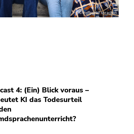
©treffpunkt sprachen
cast 4: (Ein) Blick voraus –
eutet KI das Todesurteil
 den
mdsprachenunterricht?