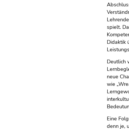
Abschluss
Verständ
Lehrenden
spielt. D
Kompeten
Didaktik 
Leistung
Deutlich
Lernbegle
neue Chan
wie „Wre
Lerngewoh
interkul
Bedeutu
Eine Folg
denn je, 