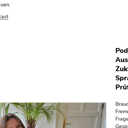
auen.
cast
Pod
Aus
Zuk
Spr
Prü
Brauc
Fremd
Frag
Gesp