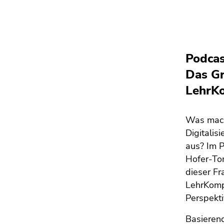
Podcas
Das Gr
LehrK
Was mach
Digitalis
aus? Im P
Hofer-To
dieser Fr
LehrKomp
Perspekt
Basieren