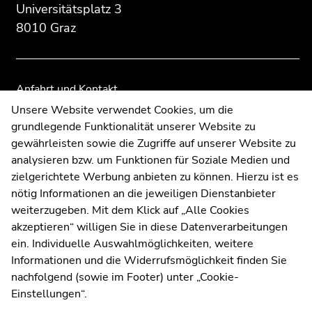
Universitätsplatz 3
Zusatzinformationen:
Zur
Zur
8010 Graz
Übersicht
Übersicht
der
der
Seitenbereiche
Seitenbereiche
Anfahrt und Kontakt
Kommunikation und Öffentlichkeitsarbeit
Unsere Website verwendet Cookies, um die
grundlegende Funktionalität unserer Website zu
Moodle
gewährleisten sowie die Zugriffe auf unserer Website zu
UNIGRAZonline
analysieren bzw. um Funktionen für Soziale Medien und
Impressum
zielgerichtete Werbung anbieten zu können. Hierzu ist es
Datenschutzerklärung
nötig Informationen an die jeweiligen Dienstanbieter
Cookie-Einstellungen
weiterzugeben. Mit dem Klick auf „Alle Cookies
Barrierefreiheitserklärung
akzeptieren“ willigen Sie in diese Datenverarbeitungen
ein. Individuelle Auswahlmöglichkeiten, weitere
Informationen und die Widerrufsmöglichkeit finden Sie
nachfolgend (sowie im Footer) unter „Cookie-
Wetterstation
Uni Graz
Einstellungen“.