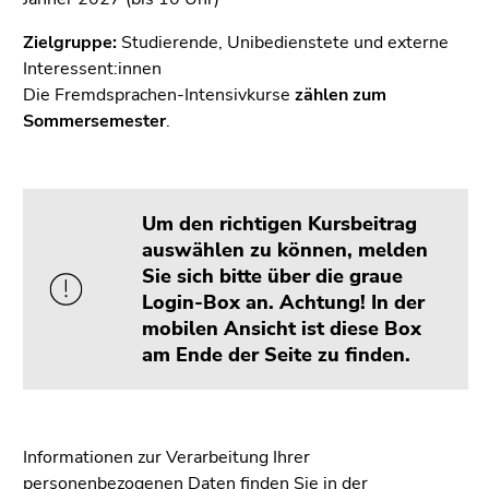
bestätigen
Sie diesen
Zielgruppe:
Studierende, Unibedienstete und externe
Link.
Interessent:innen
Die Fremdsprachen-Intensivkurse
zählen zum
Beginn
Zum
Sommersemester
.
des
Inhalt
Seitenbereichs:
(Zugriffstaste
Seitenbereiche:
1)
Zur
Um den richtigen Kursbeitrag
Positionsanzeige
auswählen zu können, melden
(Zugriffstaste
Sie sich bitte über die graue
2)
Login-Box an. Achtung! In der
Zur
mobilen Ansicht ist diese Box
Hauptnavigation
am Ende der Seite zu finden.
(Zugriffstaste
3)
Zur
Unternavigation
Informationen zur Verarbeitung Ihrer
(Zugriffstaste
personenbezogenen Daten finden Sie in der