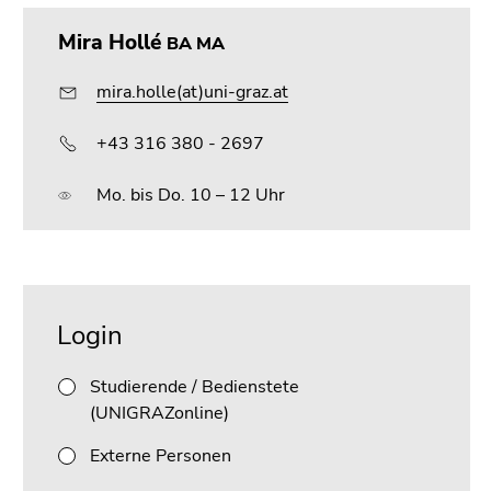
Seitenbereichs.
Zur
Mira Hollé
BA MA
Übersicht
der
mira.holle(at)uni-graz.at
Seitenbereiche
+43 316 380 - 2697
Mo. bis Do. 10 – 12 Uhr
Beginn
Ende
des
dieses
Login
Seitenbereichs:
Seitenbereichs.
Unternavigation:
Zur
Studierende / Bedienstete
Übersicht
(UNIGRAZonline)
der
Seitenbereiche
Externe Personen