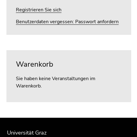
Registrieren Sie sich
Benutzerdaten vergessen: Passwort anfordern
Warenkorb
Sie haben keine Veranstaltungen im
Warenkorb.
Beginn
Ende
Ende
des
dieses
dieses
Universität Graz
Seitenbereichs:
Seitenbereichs.
Seitenbereichs.